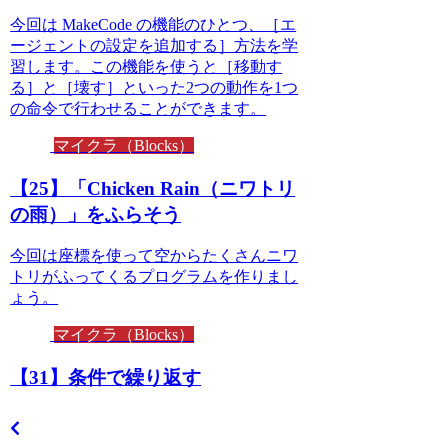
今回は MakeCode の機能のひとつ、［エ
ージェントの設定を追加する］方法を学
習します。この機能を使うと［移動す
る］と［壊す］といった2つの動作を1つ
の命令で行わせることができます。
マイクラ（Blocks）
【25】「Chicken Rain（ニワトリ
の雨）」をふらそう
今回は座標を使って空からたくさんニワ
トリがふってくるプログラムを作りまし
ょう。
マイクラ（Blocks）
【31】条件で繰り返す