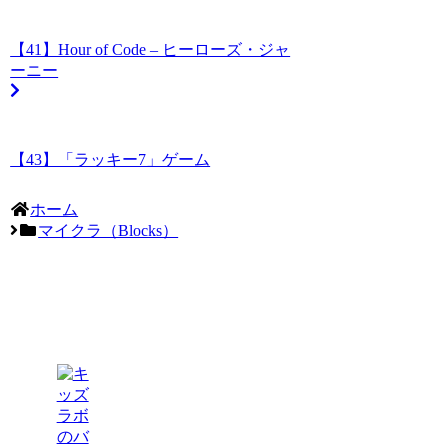
【41】Hour of Code – ヒーローズ・ジャ
ーニー
【43】「ラッキー7」ゲーム
ホーム
マイクラ（Blocks）
東静岡・草薙
楽舎のサービ
ス