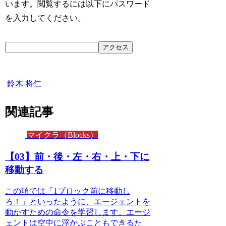
います。閲覧するには以下にパスワード
を入力してください。
マイクラ（Blocks）
鈴木 将仁
関連記事
マイクラ（Blocks）
【03】前・後・左・右・上・下に
移動する
この項では「1ブロック前に移動し
ろ！」といったように、エージェントを
動かすための命令を学習します。エージ
ェントは空中に浮かぶこともできるた