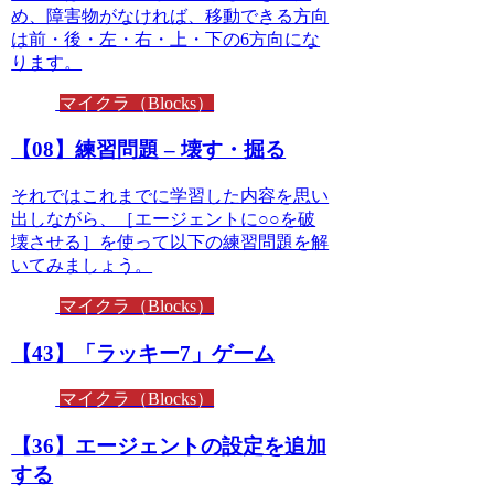
め、障害物がなければ、移動できる方向
は前・後・左・右・上・下の6方向にな
ります。
マイクラ（Blocks）
【08】練習問題 – 壊す・掘る
それではこれまでに学習した内容を思い
出しながら、［エージェントに○○を破
壊させる］を使って以下の練習問題を解
いてみましょう。
マイクラ（Blocks）
【43】「ラッキー7」ゲーム
マイクラ（Blocks）
【36】エージェントの設定を追加
する