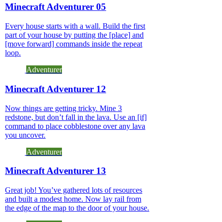
Minecraft Adventurer 05
Every house starts with a wall. Build the first
part of your house by putting the [place] and
[move forward] commands inside the repeat
loop.
Adventurer
Minecraft Adventurer 12
Now things are getting tricky. Mine 3
redstone, but don’t fall in the lava. Use an [if]
command to place cobblestone over any lava
you uncover.
Adventurer
Minecraft Adventurer 13
Great job! You’ve gathered lots of resources
and built a modest home. Now lay rail from
the edge of the map to the door of your house.