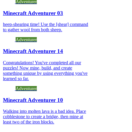
Adventurer
Minecraft Adventurer 03
heep-shearing time! Use the [shear] command
to gather wool from both sheep.
Adventurer
Minecraft Adventurer 14
Congratulations! You've completed all our
puzzles! Now mine, build, and create
something unique by using everything you've
learned so far.
Adventurer
Minecraft Adventurer 10
Walking into molten lava is a bad idea. Place
cobblestone to create a bridge, then mine at
least two of the iron blocks.