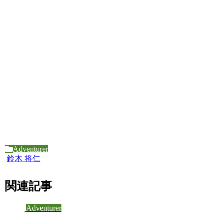
Example solution 1
Example solution 2
Adventurer
鈴木 将仁
関連記事
Adventurer